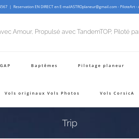
-4567
|
Reservation EN DIRECT en E-mailASTROplaneur@gmail.com - PiloteArt - Ar
avec Amour, Propulsé avec TandemTOP, Piloté p
 GAP
Baptêmes
Pilotage planeur
Vols originaux Vols Photos
Vols CorsicA
Trip