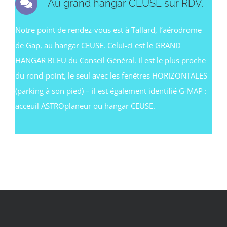
Au grand hangar CEUSE sur RDV.
Notre point de rendez-vous est à Tallard, l’aérodrome
de Gap, au hangar CEUSE. Celui-ci est le GRAND
HANGAR BLEU du Conseil Général. Il est le plus proche
du rond-point, le seul avec les fenêtres HORIZONTALES
(parking à son pied) – il est également identifié G-MAP :
acceuil ASTROplaneur ou hangar CEUSE.