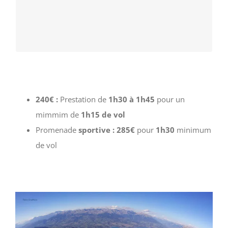
l’unique planeur de dernière génération avec
.
confort et vue à bord
autant d’atouts :
240€ :
Prestation de
1h30 à 1h45
pour un
mimmim de
1h15 de vol
Promenade
sportive : 285€
pour
1h30
minimum
de vol