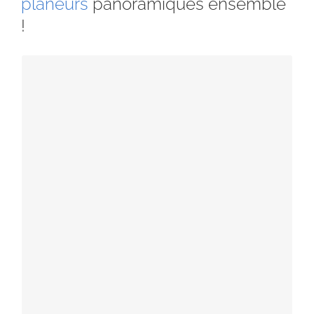
planeurs
panoramiques ensemble
!
Le vol baptème promenade - Balade ou
sportif ?
Avant tout, le décollage en planeur Lambada est
agréable à Gap Tallard à 600 m, essentiellement
pour découvrir comment voyager en planeur.
Régulièrement l’altitude maximale atteinte se
situe entre 2200m et 2500m voir 3000 m, pour
nous offrir une belle balade au grès des courants
ascendants ou des vents d’altitude. Bien souvent,
nous naviguons jusqu’à une trentaine de
kilomètres de l’aérodrome de Tallard. Alors de