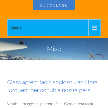
DECOLLAGE
Aller à...
Misc
Class aptent taciti sociosqu ad litora
torquent per conubia nostra pers.
Vestibulum egestas pharetra felis. Class aptent taciti