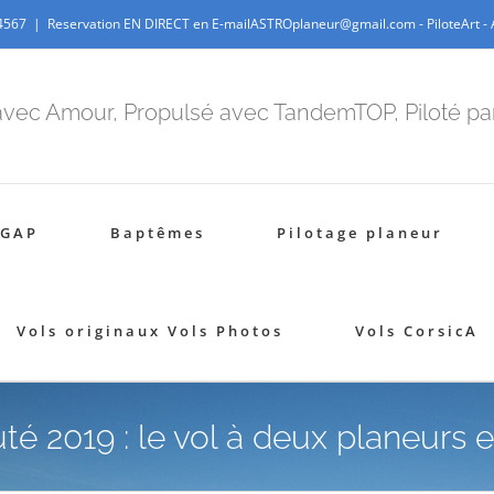
-4567
|
Reservation EN DIRECT en E-mailASTROplaneur@gmail.com - PiloteArt - Ar
avec Amour, Propulsé avec TandemTOP, Piloté p
 GAP
Baptêmes
Pilotage planeur
Vols originaux Vols Photos
Vols CorsicA
é 2019 : le vol à deux planeurs