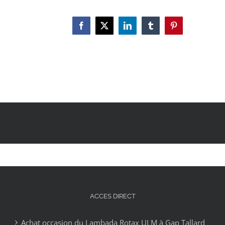
Facebook
X
LinkedIn
Tumblr
Pinterest
ACCES DIRECT
Achat occasion du Lambada Rotax ULM à Gap Tallard