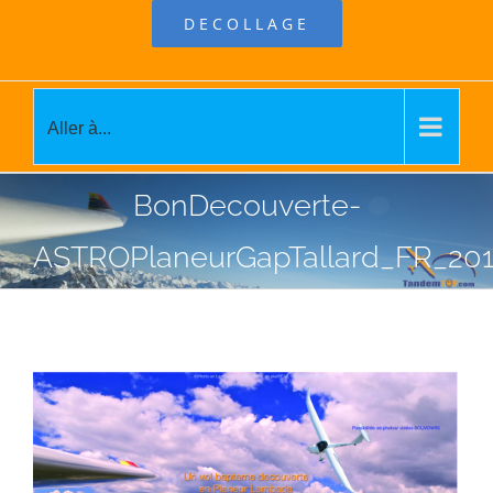
DECOLLAGE
Aller à...
BonDecouverte-
ASTROPlaneurGapTallard_FR_20